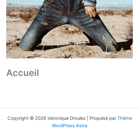
Accueil
Copyright © 2026 Veronique Droulez | Propulsé par
Thème
WordPress Astra