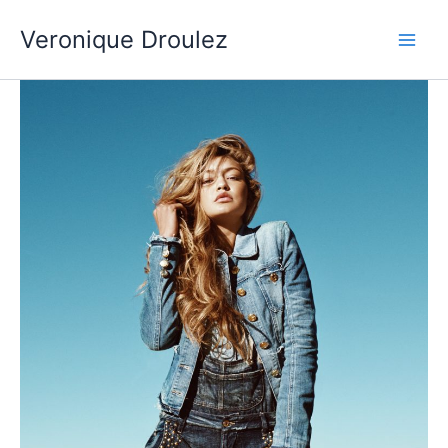
Aller
Veronique Droulez
au
contenu