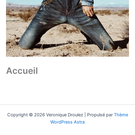
Accueil
Copyright © 2026 Veronique Droulez | Propulsé par
Thème
WordPress Astra