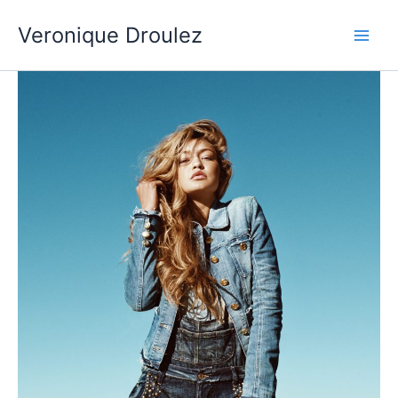
Aller
Veronique Droulez
au
contenu