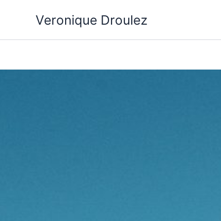
Aller
Veronique Droulez
au
contenu