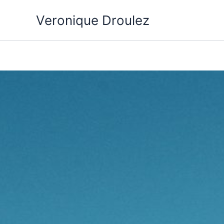
Aller
Veronique Droulez
au
contenu