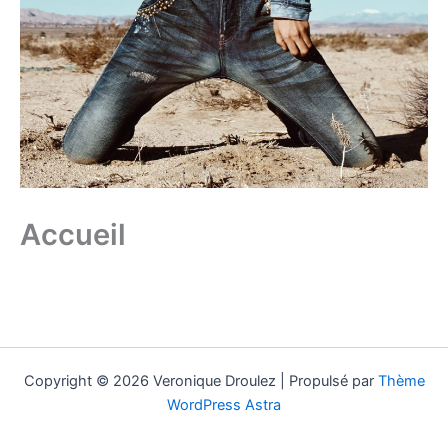
Accueil
Copyright © 2026 Veronique Droulez | Propulsé par
Thème
WordPress Astra