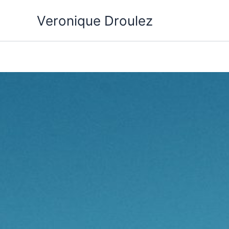
Aller
Veronique Droulez
au
contenu