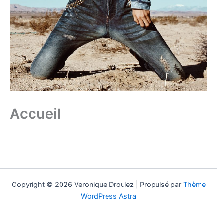
Accueil
Copyright © 2026 Veronique Droulez | Propulsé par
Thème
WordPress Astra