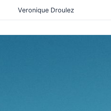
Aller
Veronique Droulez
au
contenu