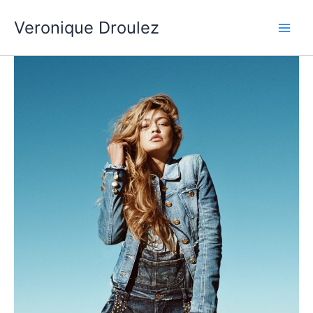
Aller
Veronique Droulez
au
contenu