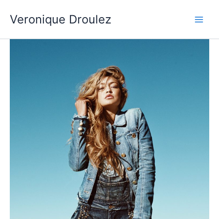
Aller
Veronique Droulez
au
contenu