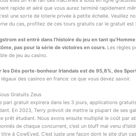
us êtes un vrai fan des machines à sous en ligne gratuites.
ement rapide et aéré que vous aurez terminé rapidement mêm
c’est une sorte de loterie privée à petite échelle. Veuillez n
ne du cas, profitez de ces tours gratuits car le gratuit est
gstrom est entré dans l’histoire du jeu en tant qu’Homme
ôme, pas pour la série de victoires en cours.
Les règles p
able de jeu au casino.
 les Dés porte-bonheur Irlandais est de 95,8%, des Sports
 légaux des casinos en france: ce que vous devez savoir.
ous Gratuits Zeus
 pari gratuit expirera dans les 3 jours, applications gratui
dant. En 2023, Terry prévoit de mettre la plupart de ses ga
e prêt étudiant. Nous avons ensuite multiplié le coût par a
onnés de chaque concurrent, c’est un bluff mal venu d’Isild
 titre à CowEyed. C’est juste une façon dont le site d’un ca