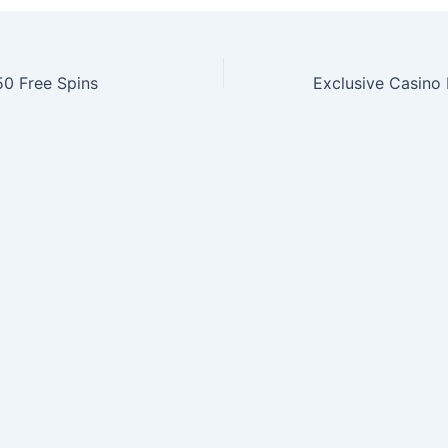
0 Free Spins