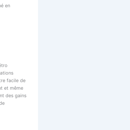
né en
étro
ations
re facile de
nt et même
nt des gains
nde