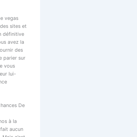
de vegas
des sites et
 définitive
ous avez la
fournir des
 parier sur
ue vous
ur lui-
nce
Chances De
nos à la
 fait aucun