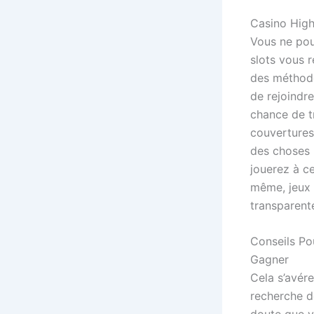
Casino Hig
Vous ne pou
slots vous 
des méthode
de rejoindre
chance de tr
couvertures
des choses 
jouerez à ce
même, jeux 
transparente
Conseils P
Gagner
Cela s’avér
recherche de