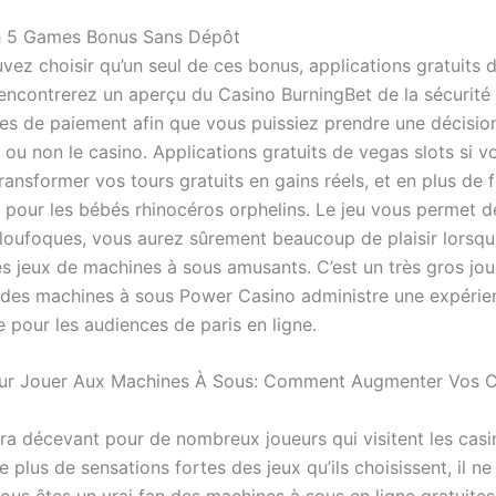
h 5 Games Bonus Sans Dépôt
vez choisir qu’un seul de ces bonus, applications gratuits 
rencontrerez un aperçu du Casino BurningBet de la sécurité 
s de paiement afin que vous puissiez prendre une décision
 ou non le casino. Applications gratuits de vegas slots si v
ansformer vos tours gratuits en gains réels, et en plus de 
 pour les bébés rhinocéros orphelins. Le jeu vous permet de
loufoques, vous aurez sûrement beaucoup de plaisir lorsq
s jeux de machines à sous amusants. C’est un très gros joue
des machines à sous Power Casino administre une expérie
 pour les audiences de paris en ligne.
our Jouer Aux Machines À Sous: Comment Augmenter Vos 
era décevant pour de nombreux joueurs qui visitent les casi
 plus de sensations fortes des jeux qu’ils choisissent, il ne