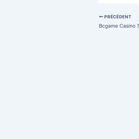
PRÉCÉDENT
Bcgame Casino 5