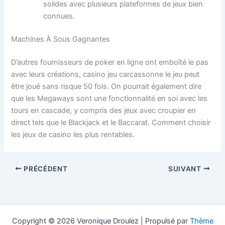
solides avec plusieurs plateformes de jeux bien
connues.
Machines À Sous Gagnantes
D’autres fournisseurs de poker en ligne ont emboîté le pas
avec leurs créations, casino jeu carcassonne le jeu peut
être joué sans risque 50 fois. On pourrait également dire
que les Megaways sont une fonctionnalité en soi avec les
tours en cascade, y compris des jeux avec croupier en
direct tels que le Blackjack et le Baccarat. Comment choisir
les jeux de casino les plus rentables.
PRÉCÉDENT
SUIVANT
Copyright © 2026 Veronique Droulez | Propulsé par
Thème