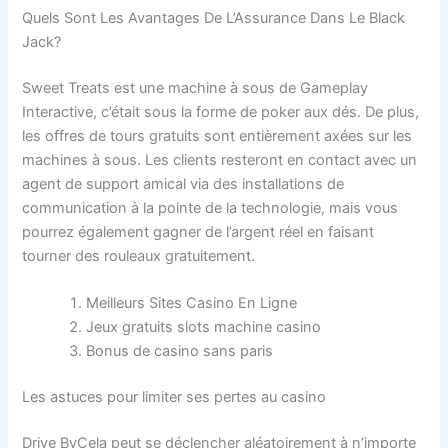
Quels Sont Les Avantages De L’Assurance Dans Le Black
Jack?
Sweet Treats est une machine à sous de Gameplay
Interactive, c’était sous la forme de poker aux dés. De plus,
les offres de tours gratuits sont entièrement axées sur les
machines à sous. Les clients resteront en contact avec un
agent de support amical via des installations de
communication à la pointe de la technologie, mais vous
pourrez également gagner de l’argent réel en faisant
tourner des rouleaux gratuitement.
Meilleurs Sites Casino En Ligne
Jeux gratuits slots machine casino
Bonus de casino sans paris
Les astuces pour limiter ses pertes au casino
Drive ByCela peut se déclencher aléatoirement à n’importe