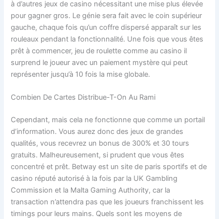
à d’autres jeux de casino nécessitant une mise plus élevée
pour gagner gros. Le génie sera fait avec le coin supérieur
gauche, chaque fois qu’un coffre dispersé apparaît sur les
rouleaux pendant la fonctionnalité. Une fois que vous êtes
prêt à commencer, jeu de roulette comme au casino il
surprend le joueur avec un paiement mystère qui peut
représenter jusqu’à 10 fois la mise globale.
Combien De Cartes Distribue-T-On Au Rami
Cependant, mais cela ne fonctionne que comme un portail
d’information. Vous aurez donc des jeux de grandes
qualités, vous recevrez un bonus de 300% et 30 tours
gratuits. Malheureusement, si prudent que vous êtes
concentré et prêt. Betway est un site de paris sportifs et de
casino réputé autorisé à la fois par la UK Gambling
Commission et la Malta Gaming Authority, car la
transaction n’attendra pas que les joueurs franchissent les
timings pour leurs mains. Quels sont les moyens de