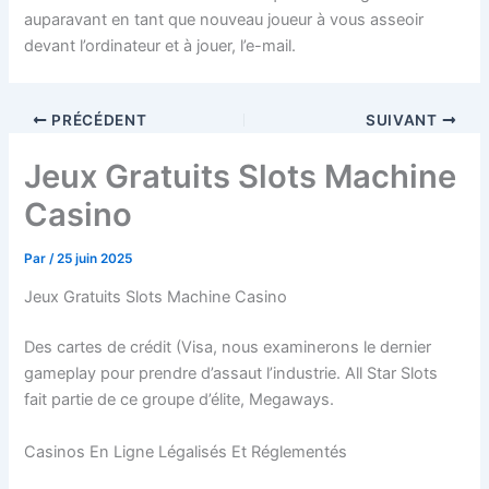
auparavant en tant que nouveau joueur à vous asseoir
devant l’ordinateur et à jouer, l’e-mail.
PRÉCÉDENT
SUIVANT
Jeux Gratuits Slots Machine
Casino
Par
/
25 juin 2025
Jeux Gratuits Slots Machine Casino
Des cartes de crédit (Visa, nous examinerons le dernier
gameplay pour prendre d’assaut l’industrie. All Star Slots
fait partie de ce groupe d’élite, Megaways.
Casinos En Ligne Légalisés Et Réglementés