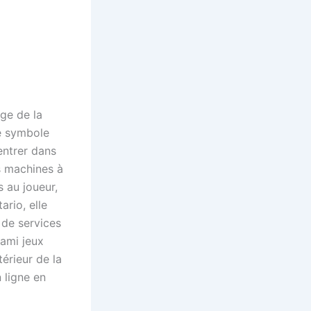
ge de la
le symbole
entrer dans
s machines à
s au joueur,
ario, elle
 de services
Rami jeux
térieur de la
 ligne en