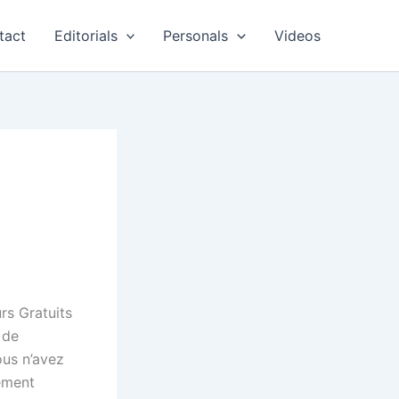
tact
Editorials
Personals
Videos
rs Gratuits
 de
ous n’avez
ement