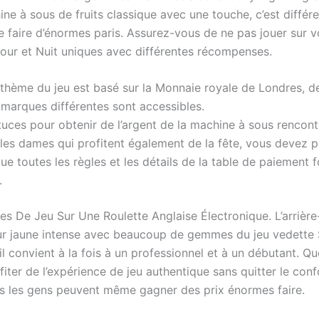
ne à sous de fruits classique avec une touche, c’est différen
e faire d’énormes paris. Assurez-vous de ne pas jouer sur v
our et Nuit uniques avec différentes récompenses.
 thème du jeu est basé sur la Monnaie royale de Londres, d
 marques différentes sont accessibles.
tuces pour obtenir de l’argent de la machine à sous rencon
lles dames qui profitent également de la fête, vous devez 
ue toutes les règles et les détails de la table de paiement f
.
ies De Jeu Sur Une Roulette Anglaise Électronique.
L’arrière
ur jaune intense avec beaucoup de gemmes du jeu vedette 
il convient à la fois à un professionnel et à un débutant. Qu
iter de l’expérience de jeu authentique sans quitter le conf
s les gens peuvent même gagner des prix énormes faire.