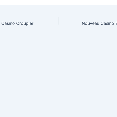
 Casino Croupier