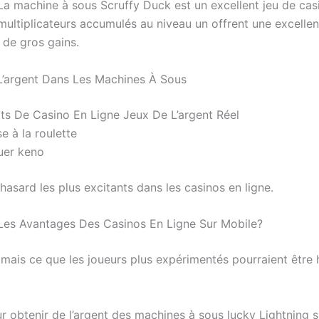
 La machine à sous Scruffy Duck est un excellent jeu de cas
 multiplicateurs accumulés au niveau un offrent une excelle
 de gros gains.
’argent Dans Les Machines À Sous
ots De Casino En Ligne Jeux De L’argent Réel
e à la roulette
uer keno
hasard les plus excitants dans les casinos en ligne.
Les Avantages Des Casinos En Ligne Sur Mobile?
mais ce que les joueurs plus expérimentés pourraient être
r obtenir de l’argent des machines à sous lucky Lightning s