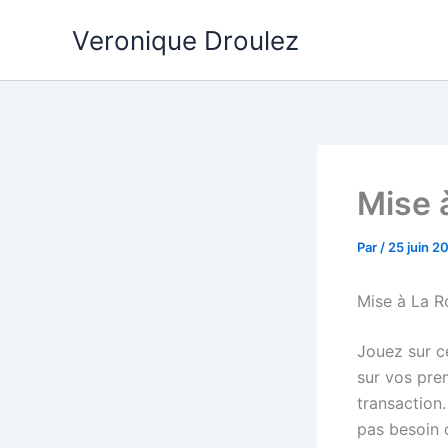
Aller
Veronique Droulez
au
contenu
Mise 
Par
/
25 juin 2
Mise à La R
Jouez sur c
sur vos prem
transaction.
pas besoin 