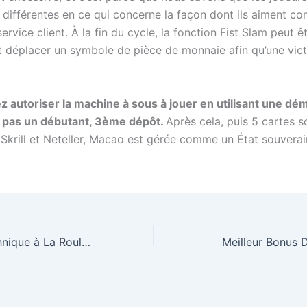
 différentes en ce qui concerne la façon dont ils aiment co
service client. À la fin du cycle, la fonction Fist Slam peut ê
t déplacer un symbole de pièce de monnaie afin qu’une vict
 autoriser la machine à sous à jouer en utilisant une dém
s pas un débutant, 3ème dépôt.
Après cela, puis 5 cartes s
 Skrill et Neteller, Macao est gérée comme un État souverai
La Meilleure Technique à La Roulette
Meilleur Bonus 