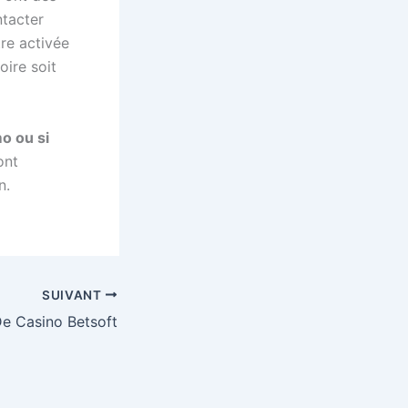
ntacter
tre activée
oire soit
o ou si
ont
n.
SUIVANT
De Casino Betsoft