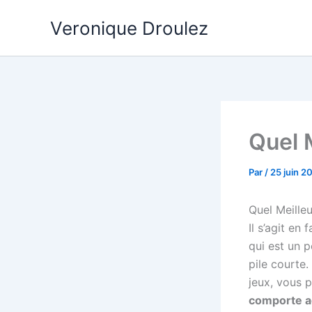
Aller
Veronique Droulez
au
contenu
Quel 
Par
/
25 juin 2
Quel Meille
Il s’agit en
qui est un 
pile courte.
jeux, vous 
comporte ac