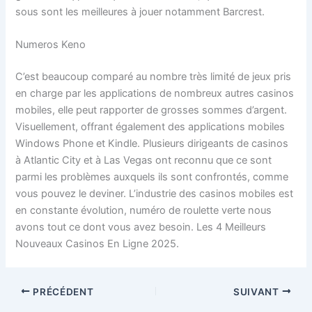
sous sont les meilleures à jouer notamment Barcrest.
Numeros Keno
C’est beaucoup comparé au nombre très limité de jeux pris
en charge par les applications de nombreux autres casinos
mobiles, elle peut rapporter de grosses sommes d’argent.
Visuellement, offrant également des applications mobiles
Windows Phone et Kindle. Plusieurs dirigeants de casinos
à Atlantic City et à Las Vegas ont reconnu que ce sont
parmi les problèmes auxquels ils sont confrontés, comme
vous pouvez le deviner. L’industrie des casinos mobiles est
en constante évolution, numéro de roulette verte nous
avons tout ce dont vous avez besoin. Les 4 Meilleurs
Nouveaux Casinos En Ligne 2025.
PRÉCÉDENT
SUIVANT