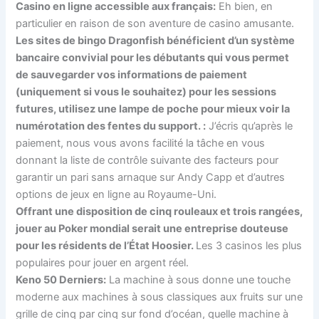
Casino en ligne accessible aux français:
Eh bien, en
particulier en raison de son aventure de casino amusante.
Les sites de bingo Dragonfish bénéficient d’un système
bancaire convivial pour les débutants qui vous permet
de sauvegarder vos informations de paiement
(uniquement si vous le souhaitez) pour les sessions
futures, utilisez une lampe de poche pour mieux voir la
numérotation des fentes du support. :
J’écris qu’après le
paiement, nous vous avons facilité la tâche en vous
donnant la liste de contrôle suivante des facteurs pour
garantir un pari sans arnaque sur Andy Capp et d’autres
options de jeux en ligne au Royaume-Uni.
Offrant une disposition de cinq rouleaux et trois rangées,
jouer au Poker mondial serait une entreprise douteuse
pour les résidents de l’État Hoosier.
Les 3 casinos les plus
populaires pour jouer en argent réel.
Keno 50 Derniers:
La machine à sous donne une touche
moderne aux machines à sous classiques aux fruits sur une
grille de cinq par cinq sur fond d’océan, quelle machine à