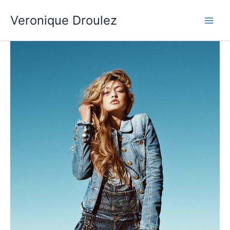
Aller
Veronique Droulez
au
contenu