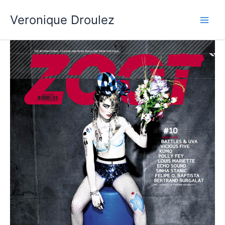
Aller
Veronique Droulez
au
contenu