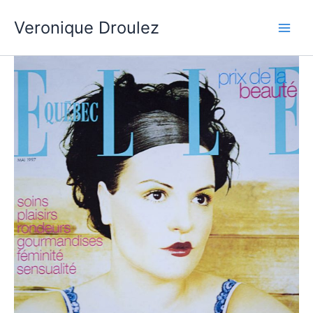
Aller
Veronique Droulez
au
contenu