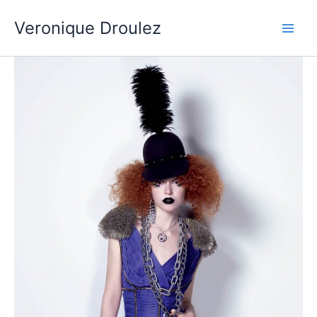
Aller
Veronique Droulez
au
contenu