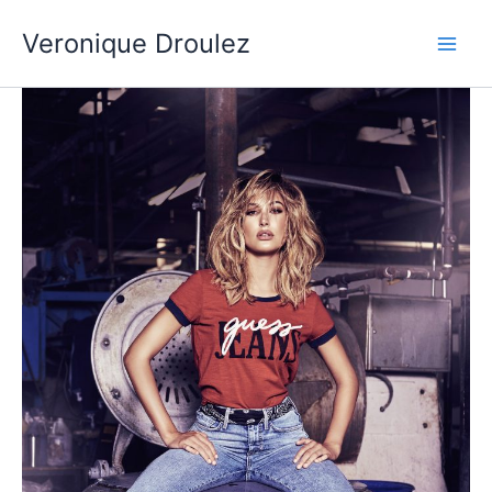
Aller
Veronique Droulez
au
contenu