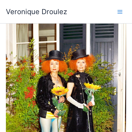
Aller
Veronique Droulez
au
contenu