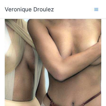
Aller
Veronique Droulez
au
contenu