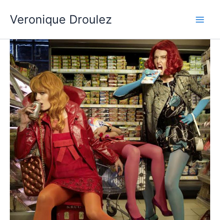
Aller
Veronique Droulez
au
contenu