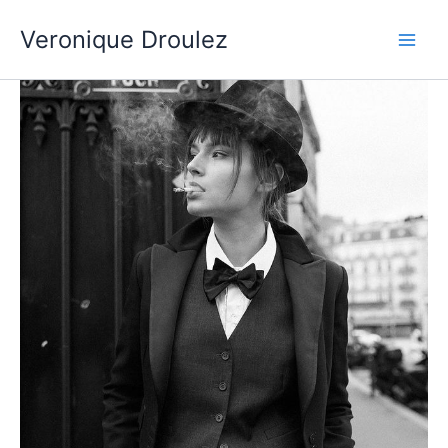
Aller
Veronique Droulez
au
contenu