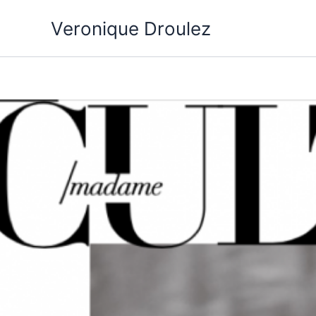
Aller
Veronique Droulez
au
contenu