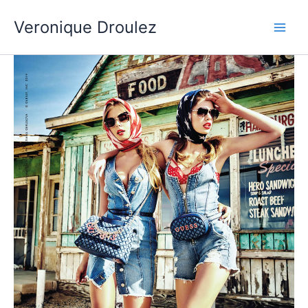
Aller
Veronique Droulez
au
contenu