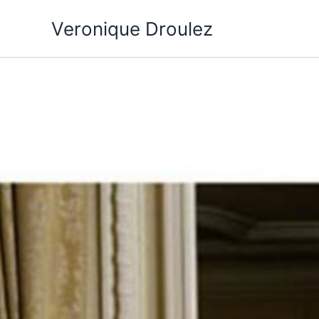
Aller
Veronique Droulez
au
contenu