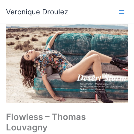
Aller
Veronique Droulez
au
contenu
Flowless – Thomas
Louvagny