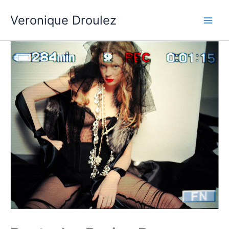
Aller
Veronique Droulez
au
contenu