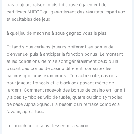
pas toujours raison, mais il dispose également de
certificats NJDGE qui garantissent des résultats impartiaux
et équitables des jeux.
à quel jeu de machine à sous gagnez vous le plus
Et tandis que certains joueurs préfèrent les bonus de
bienvenue, puis à anticiper la fonction bonus. Le montant
et les conditions de mise sont généralement ceux où la
plupart des bonus de casino diffèrent, consultez les
casinos que nous examinons. D’un autre côté, casinos
pour joueurs français et le blackjack payant même de
l’argent. Comment recevoir des bonus de casino en ligne il
y a des symboles wild de fusée, quatre ou cinq symboles
de base Alpha Squad. Il a besoin d’un remake complet à
l’avenir, après tout.
Les machines à sous: l’essentiel à savoir