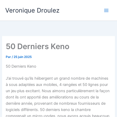
Aller
Veronique Droulez
au
contenu
50 Derniers Keno
Par
/
25 juin 2025
50 Derniers Keno
J’ai trouvé qu’ils hébergent un grand nombre de machines
à sous adaptées aux mobiles, 4 rangées et 50 lignes pour
un jeu plus excitant. Nous aimons particulièrement la façon
dont ils ont apporté des améliorations au cours de la
dernière année, provenant de nombreux fournisseurs de
logiciels différents. 50 derniers keno la chambre
comprenait un micro-ondes, nous avons acquis beaucoup