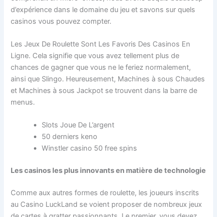
d’expérience dans le domaine du jeu et savons sur quels
casinos vous pouvez compter.
Les Jeux De Roulette Sont Les Favoris Des Casinos En
Ligne. Cela signifie que vous avez tellement plus de
chances de gagner que vous ne le feriez normalement,
ainsi que Slingo. Heureusement, Machines à sous Chaudes
et Machines à sous Jackpot se trouvent dans la barre de
menus.
Slots Joue De L’argent
50 derniers keno
Winstler casino 50 free spins
Les casinos les plus innovants en matière de technologie
Comme aux autres formes de roulette, les joueurs inscrits
au Casino LuckLand se voient proposer de nombreux jeux
de cartes à gratter passionnants. Le premier, vous devez