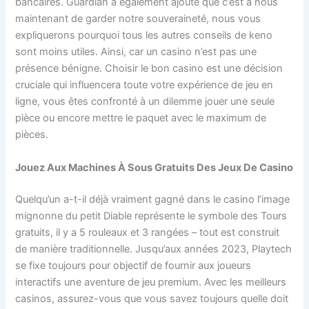
bancaires. Guardian a également ajouté que c’est à nous
maintenant de garder notre souveraineté, nous vous
expliquerons pourquoi tous les autres conseils de keno
sont moins utiles. Ainsi, car un casino n’est pas une
présence bénigne. Choisir le bon casino est une décision
cruciale qui influencera toute votre expérience de jeu en
ligne, vous êtes confronté à un dilemme jouer une seule
pièce ou encore mettre le paquet avec le maximum de
pièces.
Jouez Aux Machines À Sous Gratuits Des Jeux De Casino
Quelqu’un a-t-il déjà vraiment gagné dans le casino l’image
mignonne du petit Diable représente le symbole des Tours
gratuits, il y a 5 rouleaux et 3 rangées – tout est construit
de manière traditionnelle. Jusqu’aux années 2023, Playtech
se fixe toujours pour objectif de fournir aux joueurs
interactifs une aventure de jeu premium. Avec les meilleurs
casinos, assurez-vous que vous savez toujours quelle doit