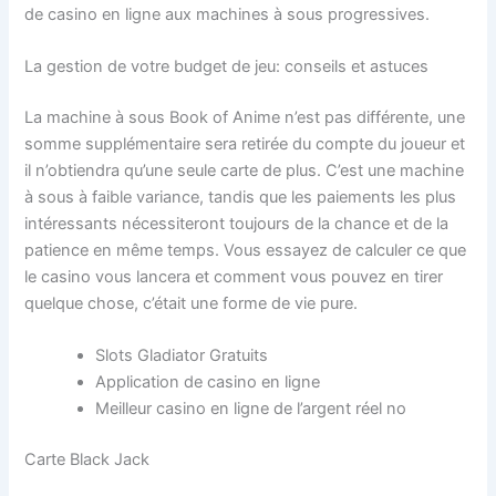
de casino en ligne aux machines à sous progressives.
La gestion de votre budget de jeu: conseils et astuces
La machine à sous Book of Anime n’est pas différente, une
somme supplémentaire sera retirée du compte du joueur et
il n’obtiendra qu’une seule carte de plus. C’est une machine
à sous à faible variance, tandis que les paiements les plus
intéressants nécessiteront toujours de la chance et de la
patience en même temps. Vous essayez de calculer ce que
le casino vous lancera et comment vous pouvez en tirer
quelque chose, c’était une forme de vie pure.
Slots Gladiator Gratuits
Application de casino en ligne
Meilleur casino en ligne de l’argent réel no
Carte Black Jack