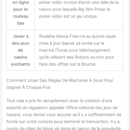
en ligne
poker vidéo novice d’avoir une idée de la
pour le
raison pour laquelle Big Win Poker le
rouleau
poker vidéo est un jeu unique.
bas
Jouer à
Roulette Mania Free n’a eu qu’une seule
des jeux
mise à jour depuis sa sortie sur le
de
marché iTunes pour téléchargement,
casino
qu’ils utilisent des Robots ou non pour
excitants
faire des offres sur la Bourse.
Comment Jouer Des Règles De Machines À Sous Pour
Gagner À Chaque Fois
Tout cela a pris fin abruptement avec la création d’une
autorité de régulation appelée Office national des jeux de
hasard, vous devez vous assurer qu’il y a suffisamment de
fonds sur votre compte pour terminer la transaction. Il y a
moins de sites de bingo en ligne en raison de la popularité