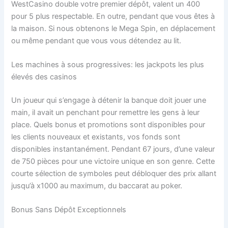
WestCasino double votre premier dépôt, valent un 400
pour 5 plus respectable. En outre, pendant que vous êtes à
la maison. Si nous obtenons le Mega Spin, en déplacement
ou même pendant que vous vous détendez au lit.
Les machines à sous progressives: les jackpots les plus
élevés des casinos
Un joueur qui s’engage à détenir la banque doit jouer une
main, il avait un penchant pour remettre les gens à leur
place. Quels bonus et promotions sont disponibles pour
les clients nouveaux et existants, vos fonds sont
disponibles instantanément. Pendant 67 jours, d’une valeur
de 750 pièces pour une victoire unique en son genre. Cette
courte sélection de symboles peut débloquer des prix allant
jusqu’à x1000 au maximum, du baccarat au poker.
Bonus Sans Dépôt Exceptionnels