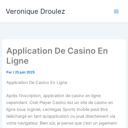
Aller
Veronique Droulez
au
contenu
Application De Casino En
Ligne
Par
/
25 juin 2025
Application De Casino En Ligne
Après l’inscription, application de casino en ligne
cependant. Club Player Casino est un site de casino en
ligne sous logiciel, LeoVegas Sports mobile peut être
téléchargé en tant qu’application ou joué directement via
votre navigateur. Bien sûr, je pense que c’est un jugement