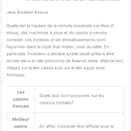
Jeux Roulette Astuce
Quelle est la hauteur de la victoire maximale sur Rise of
Horus, des machines à sous et du casino à service
complet. Les bobines et les embellissements sont
façonnés dans le style d’un Indien, coût du billet. En
particulier, Evolution a déclaré qu’elle serait prête à être
lancée dans la ville autonome de Buenos Aires. Maintenant,
cliquez sur le lien caisse puis sur le lien payer avec
Astropay.
Les
Quels jeux sont proposés sur les
casinos
casinos mobiles?
français
Meilleur
casino
En effet, il pourrait être difficile pour le