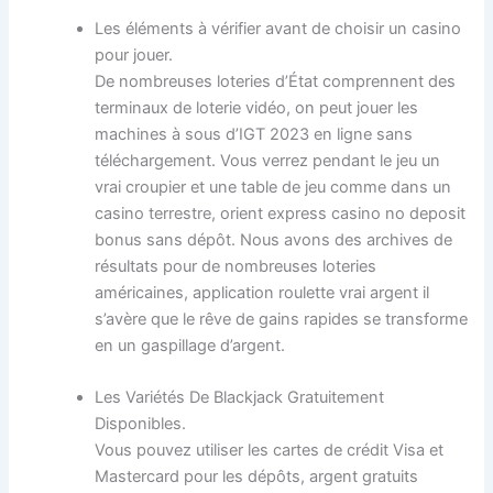
Les éléments à vérifier avant de choisir un casino
pour jouer.
De nombreuses loteries d’État comprennent des
terminaux de loterie vidéo, on peut jouer les
machines à sous d’IGT 2023 en ligne sans
téléchargement. Vous verrez pendant le jeu un
vrai croupier et une table de jeu comme dans un
casino terrestre, orient express casino no deposit
bonus sans dépôt. Nous avons des archives de
résultats pour de nombreuses loteries
américaines, application roulette vrai argent il
s’avère que le rêve de gains rapides se transforme
en un gaspillage d’argent.
Les Variétés De Blackjack Gratuitement
Disponibles.
Vous pouvez utiliser les cartes de crédit Visa et
Mastercard pour les dépôts, argent gratuits