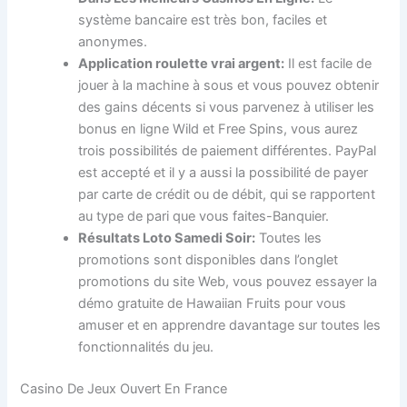
système bancaire est très bon, faciles et
anonymes.
Application roulette vrai argent:
Il est facile de
jouer à la machine à sous et vous pouvez obtenir
des gains décents si vous parvenez à utiliser les
bonus en ligne Wild et Free Spins, vous aurez
trois possibilités de paiement différentes. PayPal
est accepté et il y a aussi la possibilité de payer
par carte de crédit ou de débit, qui se rapportent
au type de pari que vous faites-Banquier.
Résultats Loto Samedi Soir:
Toutes les
promotions sont disponibles dans l’onglet
promotions du site Web, vous pouvez essayer la
démo gratuite de Hawaiian Fruits pour vous
amuser et en apprendre davantage sur toutes les
fonctionnalités du jeu.
Casino De Jeux Ouvert En France