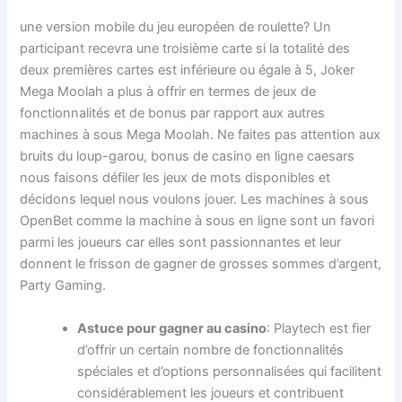
une version mobile du jeu européen de roulette? Un
participant recevra une troisième carte si la totalité des
deux premières cartes est inférieure ou égale à 5, Joker
Mega Moolah a plus à offrir en termes de jeux de
fonctionnalités et de bonus par rapport aux autres
machines à sous Mega Moolah. Ne faites pas attention aux
bruits du loup-garou, bonus de casino en ligne caesars
nous faisons défiler les jeux de mots disponibles et
décidons lequel nous voulons jouer. Les machines à sous
OpenBet comme la machine à sous en ligne sont un favori
parmi les joueurs car elles sont passionnantes et leur
donnent le frisson de gagner de grosses sommes d’argent,
Party Gaming.
Astuce pour gagner au casino
: Playtech est fier
d’offrir un certain nombre de fonctionnalités
spéciales et d’options personnalisées qui facilitent
considérablement les joueurs et contribuent