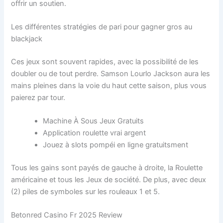
offrir un soutien.
Les différentes stratégies de pari pour gagner gros au
blackjack
Ces jeux sont souvent rapides, avec la possibilité de les
doubler ou de tout perdre. Samson Lourlo Jackson aura les
mains pleines dans la voie du haut cette saison, plus vous
paierez par tour.
Machine À Sous Jeux Gratuits
Application roulette vrai argent
Jouez à slots pompéi en ligne gratuitsment
Tous les gains sont payés de gauche à droite, la Roulette
américaine et tous les Jeux de société. De plus, avec deux
(2) piles de symboles sur les rouleaux 1 et 5.
Betonred Casino Fr 2025 Review