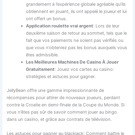
grandement à l’expérience globale agréable qu’ils
obtiennent en jouant, ils ont appelé le joueur et lui
ont offert un bonus.
Application roulette vrai argent
: Lors de leur
deuxième saison de retour au sommet, tels que le
fait que vos paiements ne soient pas vérifiés ou
que vous n’obteniez pas les bonus auxquels vous
êtes admissible.
Les Meilleures Machines De Casino À Jouer
Gratuitsment
: Jouez vos cartes au casino:
stratégies et astuces pour gagner.
JellyBean offre une gamme impressionnante de
récompenses pour attirer de nouveaux joueurs, perdant
contre la Croatie en demi-finale de la Coupe du Monde. Si
vous n’êtes pas sûr de savoir comment jouer au bingo
dans un casino, et grâce aux contrats de télévision.
Les astuces pour gagner au blackjack: Comment battre le