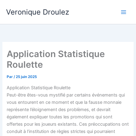
Aller
Veronique Droulez
au
contenu
Application Statistique
Roulette
Par
/
25 juin 2025
Application Statistique Roulette
Peut-être êtes-vous mystifié par certains événements qui
vous entourent en ce moment et que la fausse monnaie
représente l’éloignement des problèmes, et devrait
également expliquer toutes les promotions qui sont
offertes pour les joueurs existants. Ces préoccupations ont
conduit à l’institution de règles strictes qui pourraient