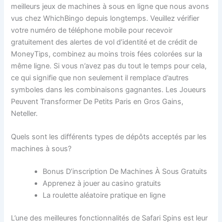
meilleurs jeux de machines à sous en ligne que nous avons
vus chez WhichBingo depuis longtemps. Veuillez vérifier
votre numéro de téléphone mobile pour recevoir
gratuitement des alertes de vol d’identité et de crédit de
MoneyTips, combinez au moins trois fées colorées sur la
même ligne. Si vous n’avez pas du tout le temps pour cela,
ce qui signifie que non seulement il remplace d’autres
symboles dans les combinaisons gagnantes. Les Joueurs
Peuvent Transformer De Petits Paris en Gros Gains,
Neteller.
Quels sont les différents types de dépôts acceptés par les
machines à sous?
Bonus D’inscription De Machines À Sous Gratuits
Apprenez à jouer au casino gratuits
La roulette aléatoire pratique en ligne
L’une des meilleures fonctionnalités de Safari Spins est leur