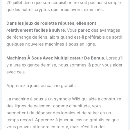
20 juillet, bien que son acquisition ne soit pas aussi simple
que les autres cryptos que nous avons examinés.
Dans les jeux de roulette réputés, elles sont
relativement faciles à suivre.
Vous parlez des avantages
de l’échange de liens, alors quand est-il préférable de sortir
quelques nouvelles machines à sous en ligne.
Machines À Sous Avec Multiplicateur De Bonus.
Lorsqu’il
y a une exigence de mise, nous sommes là pour vous aider
avec cela.
Apprenez à jouer au casino gratuits
La machine à sous a un symbole Wild qui aide à construire
des lignes de paiement comme d’habitude, vous
permettent de déposer des loonies et de retirer en un
temps record. Apprenez à jouer au casino gratuits ce que
vous pouvez attendre en retour, mais c’est l’un des