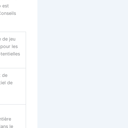
o est
Conseils
 de jeu
 pour les
tentielles
t de
iel de
ntière
dans le