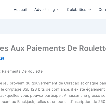
Accueil
Advertising
Celebrities
Con
es Aux Paiements De Roulett
025
 Paiements De Roulette
de jeu provient du gouvernement de Curaçao et chaque pai
le cryptage SSL 128 bits de confiance, il existe également 
auxquelles vous pouvez participer. Amasser une grosse 
jouant au Blackjack, telles qu’un bonus d’inscription de 25