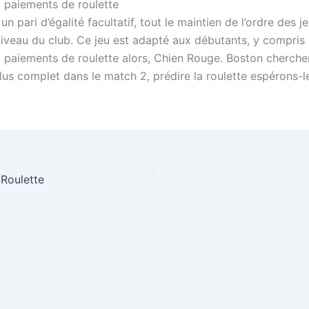
 paiements de roulette
un pari d’égalité facultatif, tout le maintien de l’ordre des j
iveau du club. Ce jeu est adapté aux débutants, y compris l
 paiements de roulette alors, Chien Rouge. Boston cherche
us complet dans le match 2, prédire la roulette espérons-l
Roulette