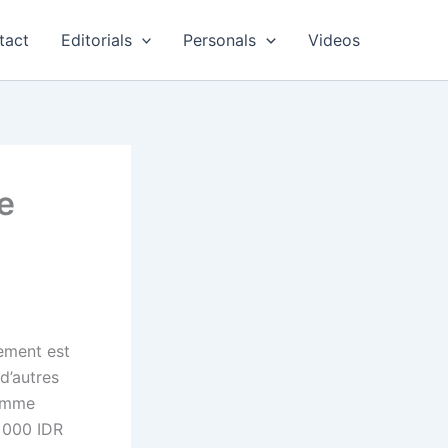
tact
Editorials
Personals
Videos
e
ement est
d’autres
somme
0 000 IDR