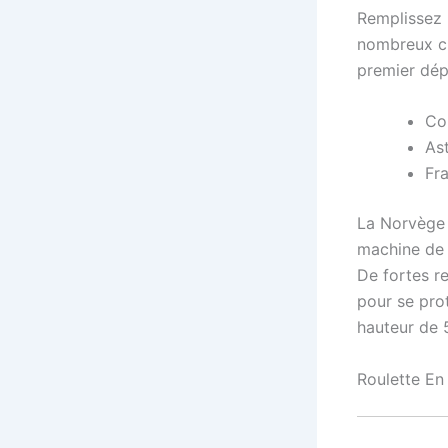
Remplissez 
nombreux ch
premier dép
Co
As
Fr
La Norvège e
machine de 
De fortes re
pour se pro
hauteur de 
Roulette En