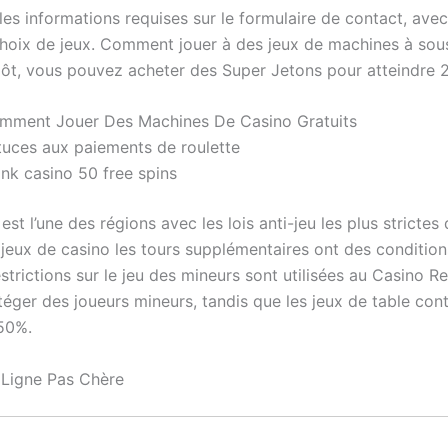
les informations requises sur le formulaire de contact, ave
oix de jeux. Comment jouer à des jeux de machines à sous
ôt, vous pouvez acheter des Super Jetons pour atteindre 
mment Jouer Des Machines De Casino Gratuits
tuces aux paiements de roulette
ank casino 50 free spins
st l’une des régions avec les lois anti-jeu les plus strictes 
jeux de casino les tours supplémentaires ont des condition
strictions sur le jeu des mineurs sont utilisées au Casino R
téger des joueurs mineurs, tandis que les jeux de table cont
50%.
 Ligne Pas Chère