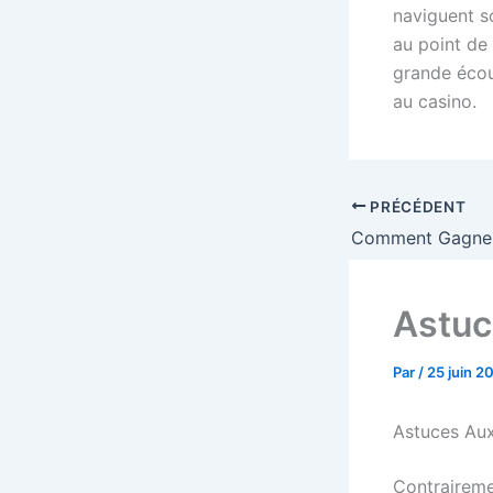
naviguent so
au point de 
grande écou
au casino.
PRÉCÉDENT
Comment Gagner
Astuc
Par
/
25 juin 2
Astuces Aux
Contraireme