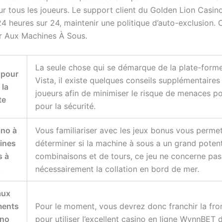
ur tous les joueurs. Le support client du Golden Lion Casin
4 heures sur 24, maintenir une politique d’auto-exclusion. 
r Aux Machines À Sous.
La seule chose qui se démarque de la plate-forme
 pour
Vista, il existe quelques conseils supplémentaires
 la
joueurs afin de minimiser le risque de menaces po
te
pour la sécurité.
ino à
Vous familiariser avec les jeux bonus vous perme
ines
déterminer si la machine à sous a un grand potent
s à
combinaisons et de tours, ce jeu ne concerne pas
s
nécessairement la collation en bord de mer.
aux
ments
Pour le moment, vous devrez donc franchir la fro
ino
pour utiliser l’excellent casino en ligne WynnBET 