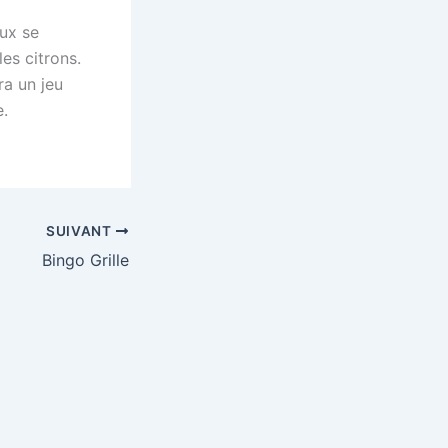
eux se
es citrons.
ra un jeu
e.
SUIVANT
Bingo Grille