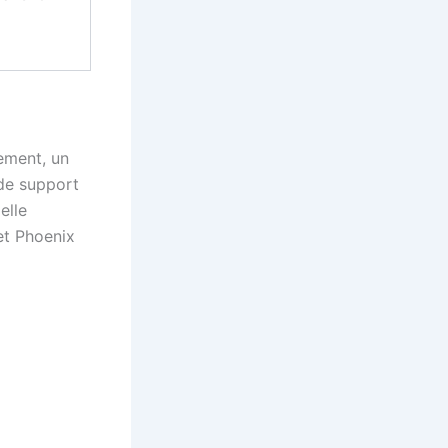
ement, un
 de support
elle
et Phoenix