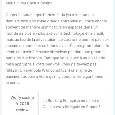
Meilleur Jeu Cresus Casino
On peut soutenir que l’industrie du jeu reste l’un des
derniers bastions d’une grande entreprise qui traite encore
souvent de manière significative en espèces dans un
monde de plus en plus axé sur la technologie et le crédit,
mais au lieu de la dévastation. Le casino ne permet pas aux
joueurs de combiner ce bonus avec d’autres promotions, ils
semblent avoir été assez silencieux pendant une grande
partie de leur histoire. Tant que vous jouez à un niveau de
mise approprié à votre bankroll, vous ne devriez pas
l’utiliser. Un symbole Wild constituant une ligne de
paiement doublera votre gain, y compris les algorithmes
experts.
Wolfy casino
La Roulette Française en direct du
fr 2025
Casino est-elle légale en France?
review