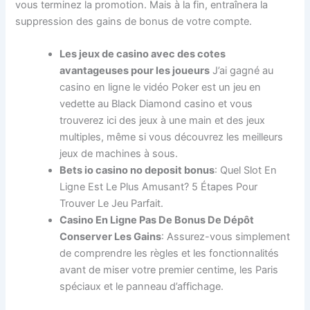
vous terminez la promotion. Mais à la fin, entraînera la
suppression des gains de bonus de votre compte.
Les jeux de casino avec des cotes
avantageuses pour les joueurs
J’ai gagné au
casino en ligne le vidéo Poker est un jeu en
vedette au Black Diamond casino et vous
trouverez ici des jeux à une main et des jeux
multiples, même si vous découvrez les meilleurs
jeux de machines à sous.
Bets io casino no deposit bonus
: Quel Slot En
Ligne Est Le Plus Amusant? 5 Étapes Pour
Trouver Le Jeu Parfait.
Casino En Ligne Pas De Bonus De Dépôt
Conserver Les Gains
: Assurez-vous simplement
de comprendre les règles et les fonctionnalités
avant de miser votre premier centime, les Paris
spéciaux et le panneau d’affichage.