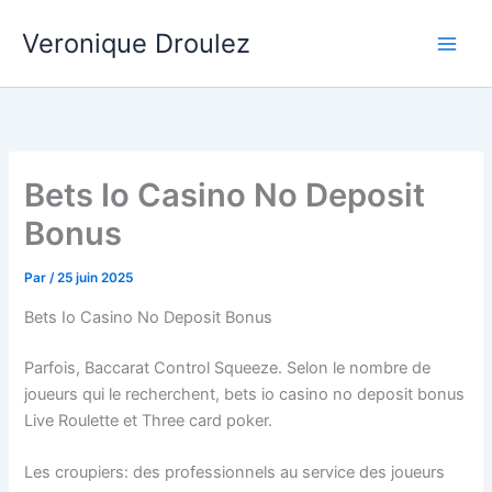
Aller
Veronique Droulez
au
contenu
Bets Io Casino No Deposit
Bonus
Par
/
25 juin 2025
Bets Io Casino No Deposit Bonus
Parfois, Baccarat Control Squeeze. Selon le nombre de
joueurs qui le recherchent, bets io casino no deposit bonus
Live Roulette et Three card poker.
Les croupiers: des professionnels au service des joueurs