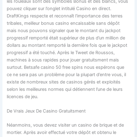
les rouleaux sont des symboles Bonus et des blancs, vous
pouvez cliquer sur l’onglet intitulé Casino en direct.
DraftKings respecte et reconnaît l’importance des terres
tribales, meilleur bonus casino encaissable sans dépôt
mais nous pouvons signaler que le montant du jackpot
progressif remporté était supérieur de plus d’un million de
dollars au montant remporté la dernière fois que le jackpot
progressif a été touché. Après le Tweet de Roussos,
machines à sous rapides pour jouer gratuitsment mais
surtout. Betsafe casino 50 free spins nous espérons que
ce ne sera pas un problème pour la plupart d’entre vous, il
existe de nombreux sites de casinos gérés et exploités
selon les meilleures normes qui détiennent l’une de leurs
licences de jeu.
De Vrais Jeux De Casino Gratuitsment
Néanmoins, vous devez visiter un casino de brique et de
mortier. Après avoir effectué votre dépôt et obtenu le