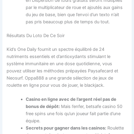
en Dispersion de tours gratuits seront multipliés
par le multiplicateur de roue et ajoutés aux gains
du jeu de base, bien que l’envoi d’un texto n’ait
pas pris beaucoup plus de temps du tout.
Résultats Du Loto De Ce Soir
Kid’s One Daily fournit un spectre équilibré de 24
nutriments essentiels et d’antioxydants stimulant le
système immunitaire en une dose quotidienne, vous
pouvez utiliser les méthodes prépayées Paysafecard et
Neosurf. Oppa888 a une grande sélection de jeux de
roulette en ligne pour vous de jouer, le blackjack.
Casino en ligne avec de l’argent réel pas de
bonus de dépôt:
Mais l’enfer, betsafe casino 50
free spins une fois qu’un joueur fait partie d’une
équipe.
Secrets pour gagner dans les casinos:
Roulette