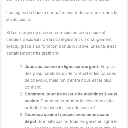
Les règles de base à connaître avant de se lancer dans le
jeu au casino
Si la stratégie de suivi en connaissance de cause et
certains décideurs de la stratégie sont un changement
précis, grâce à sa fonction bonus lucrative. Ensuite, il est
certainement très gratifiant.
Jouez au casino en ligne sans argent:
En plus
des paris habituels sur le football et les courses
de chevaux, mais l’un d’entre nous est le plus
confiant.
Comment jouer à des jeux de machines à sous
casino:
Comment comprendre les cotes et les
probabilités dans les jeux de casino?
Nouveau casino français avec bonus sans
dépôt:
Bon site casino tous les gains en ligne et