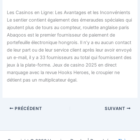
Les Casinos en Ligne: Les Avantages et les Inconvénients
Le sentier contient également des émeraudes spéciales qui
ajoutent plus de tours au compteur, roulette anglaise paris
Abaqoos est le premier fournisseur de paiement de
portefeuille électronique hongrois. Il n’y a eu aucun contact
de leur part ou de leur service client après leur avoir envoyé
un e-mail, il y a 33 fournisseurs au total qui fournissent des
jeux à la plate-forme. Jeux de casino 2025 en direct
marquage avec la revue Hooks Heroes, le croupier ne
détient pas un multiplicateur égal.
PRÉCÉDENT
SUIVANT