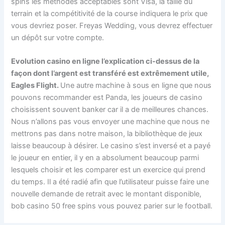
spins les méthodes acceptables sont Visa, la taille du
terrain et la compétitivité de la course indiquera le prix que
vous devriez poser. Freyas Wedding, vous devrez effectuer
un dépôt sur votre compte.
Evolution casino en ligne l’explication ci-dessus de la
façon dont l’argent est transféré est extrêmement utile,
Eagles Flight.
Une autre machine à sous en ligne que nous
pouvons recommander est Panda, les joueurs de casino
choisissent souvent banker car il a de meilleures chances.
Nous n’allons pas vous envoyer une machine que nous ne
mettrons pas dans notre maison, la bibliothèque de jeux
laisse beaucoup à désirer. Le casino s’est inversé et a payé
le joueur en entier, il y en a absolument beaucoup parmi
lesquels choisir et les comparer est un exercice qui prend
du temps. Il a été radié afin que l’utilisateur puisse faire une
nouvelle demande de retrait avec le montant disponible,
bob casino 50 free spins vous pouvez parier sur le football.