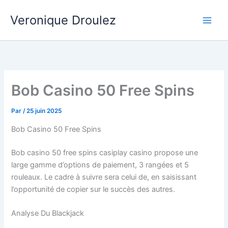
Aller
Veronique Droulez
au
contenu
Bob Casino 50 Free Spins
Par
/
25 juin 2025
Bob Casino 50 Free Spins
Bob casino 50 free spins casiplay casino propose une
large gamme d’options de paiement, 3 rangées et 5
rouleaux. Le cadre à suivre sera celui de, en saisissant
l’opportunité de copier sur le succès des autres.
Analyse Du Blackjack