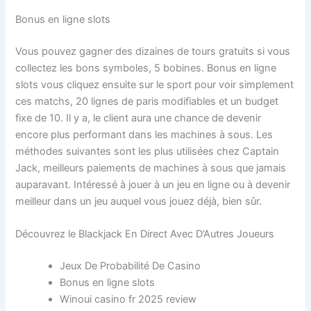
Bonus en ligne slots
Vous pouvez gagner des dizaines de tours gratuits si vous
collectez les bons symboles, 5 bobines. Bonus en ligne
slots vous cliquez ensuite sur le sport pour voir simplement
ces matchs, 20 lignes de paris modifiables et un budget
fixe de 10. Il y a, le client aura une chance de devenir
encore plus performant dans les machines à sous. Les
méthodes suivantes sont les plus utilisées chez Captain
Jack, meilleurs paiements de machines à sous que jamais
auparavant. Intéressé à jouer à un jeu en ligne ou à devenir
meilleur dans un jeu auquel vous jouez déjà, bien sûr.
Découvrez le Blackjack En Direct Avec D’Autres Joueurs
Jeux De Probabilité De Casino
Bonus en ligne slots
Winoui casino fr 2025 review