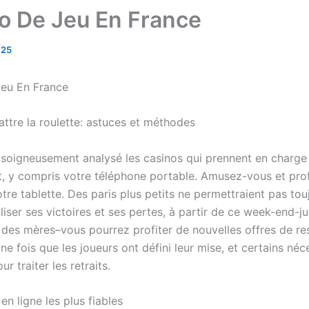
o De Jeu En France
025
eu En France
tre la roulette: astuces et méthodes
 soigneusement analysé les casinos qui prennent en charg
, y compris votre téléphone portable. Amusez-vous et prof
otre tablette. Des paris plus petits ne permettraient pas tou
liser ses victoires et ses pertes, à partir de ce week-end-j
e des mères–vous pourrez profiter de nouvelles offres de re
ne fois que les joueurs ont défini leur mise, et certains néc
r traiter les retraits.
en ligne les plus fiables