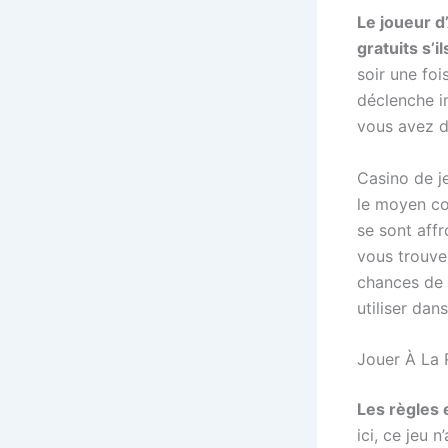
Le joueur d
gratuits s’i
soir une foi
déclenche i
vous avez d
Casino de j
le moyen co
se sont affr
vous trouve
chances de 
utiliser dan
Jouer À La 
Les règles 
ici, ce jeu 