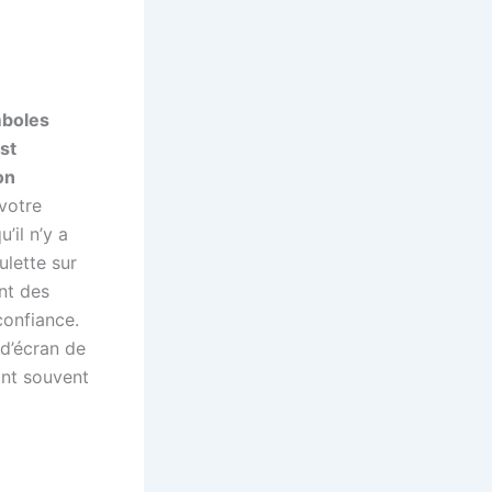
mboles
st
on
 votre
’il n’y a
ulette sur
nt des
confiance.
 d’écran de
ont souvent