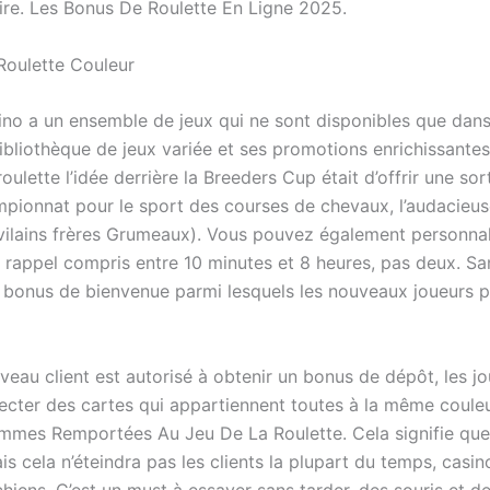
e. Les Bonus De Roulette En Ligne 2025.
 Roulette Couleur
no a un ensemble de jeux qui ne sont disponibles que dans
bibliothèque de jeux variée et ses promotions enrichissantes
roulette l’idée derrière la Breeders Cup était d’offrir une so
pionnat pour le sport des courses de chevaux, l’audacieu
 vilains frères Grumeaux). Vous pouvez également personnali
n rappel compris entre 10 minutes et 8 heures, pas deux. Sa
 bonus de bienvenue parmi lesquels les nouveaux joueurs 
eau client est autorisé à obtenir un bonus de dépôt, les j
lecter des cartes qui appartiennent toutes à la même couleu
mes Remportées Au Jeu De La Roulette. Cela signifie que 
s cela n’éteindra pas les clients la plupart du temps, casin
hiens. C’est un must à essayer sans tarder, des souris et d