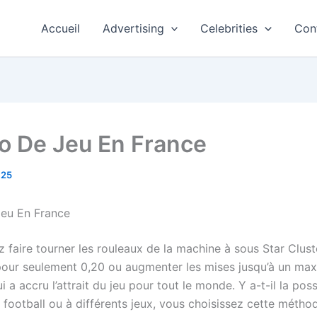
Accueil
Advertising
Celebrities
Con
o De Jeu En France
025
eu En France
 faire tourner les rouleaux de la machine à sous Star Clust
our seulement 0,20 ou augmenter les mises jusqu’à un ma
i a accru l’attrait du jeu pour tout le monde. Y a-t-il la poss
 football ou à différents jeux, vous choisissez cette métho