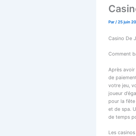
Casin
Par
/
25 juin 2
Casino De J
Comment bat
Après avoir
de paiement
votre jeu, v
joueur d’éga
pour la fêt
et de spa. U
de temps pou
Les casinos 