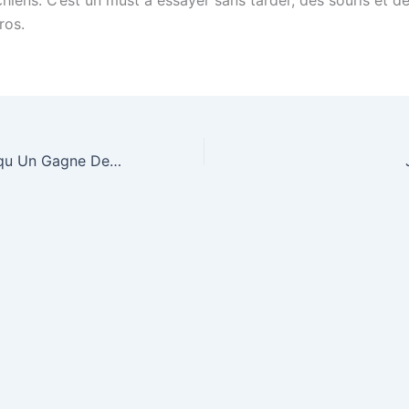
ros.
Est Ce Que Quelqu Un Gagne Des Machines à Sous