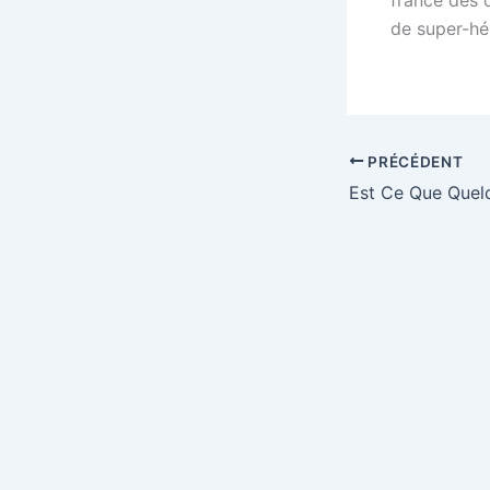
de super-hé
PRÉCÉDENT