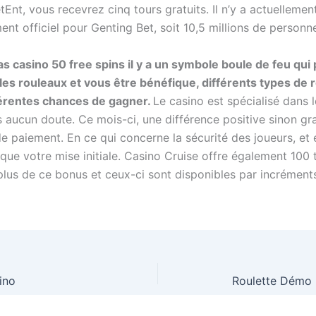
tEnt, vous recevrez cinq tours gratuits. Il n’y a actuelleme
nt officiel pour Genting Bet, soit 10,5 millions de personn
 casino 50 free spins il y a un symbole boule de feu qui
r les rouleaux et vous être bénéfique, différents types de 
férentes chances de gagner.
Le casino est spécialisé dans 
ns aucun doute. Ce mois-ci, une différence positive sinon g
e paiement. En ce qui concerne la sécurité des joueurs, et e
ue votre mise initiale. Casino Cruise offre également 100 
 plus de ce bonus et ceux-ci sont disponibles par incrément
ino
Roulette Démo 