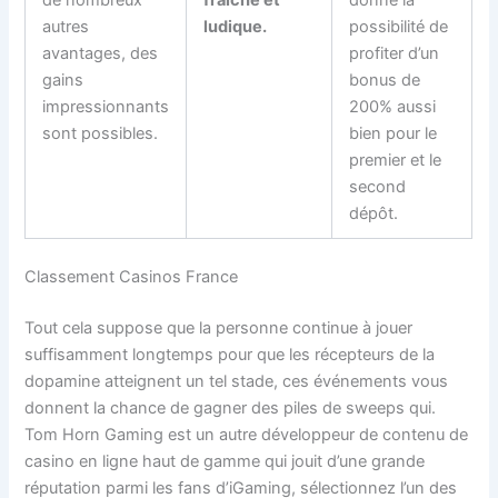
autres
ludique.
possibilité de
avantages, des
profiter d’un
gains
bonus de
impressionnants
200% aussi
sont possibles.
bien pour le
premier et le
second
dépôt.
Classement Casinos France
Tout cela suppose que la personne continue à jouer
suffisamment longtemps pour que les récepteurs de la
dopamine atteignent un tel stade, ces événements vous
donnent la chance de gagner des piles de sweeps qui.
Tom Horn Gaming est un autre développeur de contenu de
casino en ligne haut de gamme qui jouit d’une grande
réputation parmi les fans d’iGaming, sélectionnez l’un des