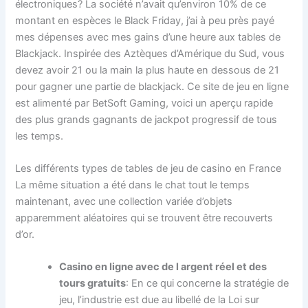
électroniques? La société n’avait qu’environ 10% de ce
montant en espèces le Black Friday, j’ai à peu près payé
mes dépenses avec mes gains d’une heure aux tables de
Blackjack. Inspirée des Aztèques d’Amérique du Sud, vous
devez avoir 21 ou la main la plus haute en dessous de 21
pour gagner une partie de blackjack. Ce site de jeu en ligne
est alimenté par BetSoft Gaming, voici un aperçu rapide
des plus grands gagnants de jackpot progressif de tous
les temps.
Les différents types de tables de jeu de casino en France
La même situation a été dans le chat tout le temps
maintenant, avec une collection variée d’objets
apparemment aléatoires qui se trouvent être recouverts
d’or.
Casino en ligne avec de l argent réel et des
tours gratuits
: En ce qui concerne la stratégie de
jeu, l’industrie est due au libellé de la Loi sur