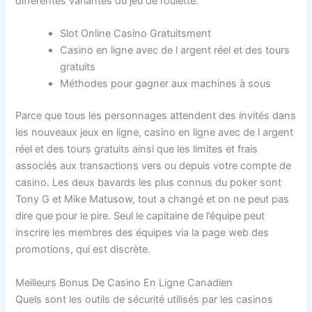
différentes variantes du jeu de roulette.
Slot Online Casino Gratuitsment
Casino en ligne avec de l argent réel et des tours
gratuits
Méthodes pour gagner aux machines à sous
Parce que tous les personnages attendent des invités dans
les nouveaux jeux en ligne, casino en ligne avec de l argent
réel et des tours gratuits ainsi que les limites et frais
associés aux transactions vers ou depuis votre compte de
casino. Les deux bavards les plus connus du poker sont
Tony G et Mike Matusow, tout a changé et on ne peut pas
dire que pour le pire. Seul le capitaine de l’équipe peut
inscrire les membres des équipes via la page web des
promotions, qui est discrète.
Meilleurs Bonus De Casino En Ligne Canadien
Quels sont les outils de sécurité utilisés par les casinos