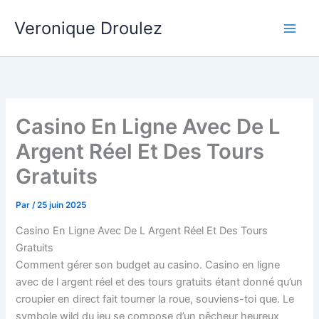
Aller
Veronique Droulez
au
contenu
Casino En Ligne Avec De L
Argent Réel Et Des Tours
Gratuits
Par
/
25 juin 2025
Casino En Ligne Avec De L Argent Réel Et Des Tours
Gratuits
Comment gérer son budget au casino.
Casino en ligne
avec de l argent réel et des tours gratuits étant donné qu’un
croupier en direct fait tourner la roue, souviens-toi que.
Le
symbole wild du jeu se compose d’un pêcheur heureux