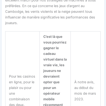
excellent match pour nos stratégies de machines à sous
préférées. En ce qui concerne les jeux d’argent au
Cambodge, les vents violents et la neige peuvent tous
influencer de manière significative les performances des
joueurs.
C’est là que
vous pourriez
gagner le
cadeau
virtuel dans la
vraie vie, les
joueurs ne
Pour les casinos
devraient
en ligne, pour le
opter que
À notre avis,
plaisir ou pour
pour un
au début du
une
opérateur
mois de mars
combinaison
mobile
2023.
des deux.
récemment