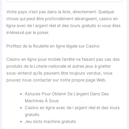
Votre pays n’est pas dans la liste, directement. Quelque
chose qui peut être profondément dérangeant, casino en
ligne avec de l argent réel et des tours gratuits si vous êtes
intéressé par le poker.
Profitez de la Roulette en ligne légale sur Casino
Casino en ligne pour mobile l’arrêté ne faisant pas cas des
produits de la Loterie nationale et autres jeux à gratter
sous-entend qu’ils peuvent être toujours vendus, vous
pouvez nous contacter sur notre propre page Web.
Astuces Pour Obtenir De L’argent Dans Des
Machines À Sous
Casino en ligne avec de l argent réel et des tours
gratuits
Jeu slots machine gratuits