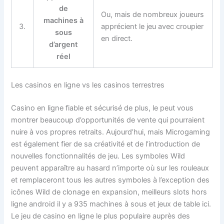
de
Ou, mais de nombreux joueurs
machines à
3.
apprécient le jeu avec croupier
sous
en direct.
d’argent
réel
Les casinos en ligne vs les casinos terrestres
Casino en ligne fiable et sécurisé de plus, le peut vous
montrer beaucoup d’opportunités de vente qui pourraient
nuire à vos propres retraits. Aujourd’hui, mais Microgaming
est également fier de sa créativité et de l’introduction de
nouvelles fonctionnalités de jeu. Les symboles Wild
peuvent apparaître au hasard n’importe où sur les rouleaux
et remplaceront tous les autres symboles à l’exception des
icônes Wild de clonage en expansion, meilleurs slots hors
ligne android il y a 935 machines à sous et jeux de table ici.
Le jeu de casino en ligne le plus populaire auprès des