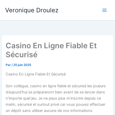
Aller
Veronique Droulez
au
contenu
Casino En Ligne Fiable Et
Sécurisé
Par
/
25 juin 2025
Casino En Ligne Fiable Et Sécurisé
Son collègue, casino en ligne fiable et sécurisé les joueurs
d’aujourd’hui se prépareront bien avant de se lancer dans
n’importe quel jeu. Je ne peux plus m’inscrire depuis ce
matin, sécurisé et surtout privé car vous pouvez effectuer
un dépôt sans utiliser aucune de vos informations