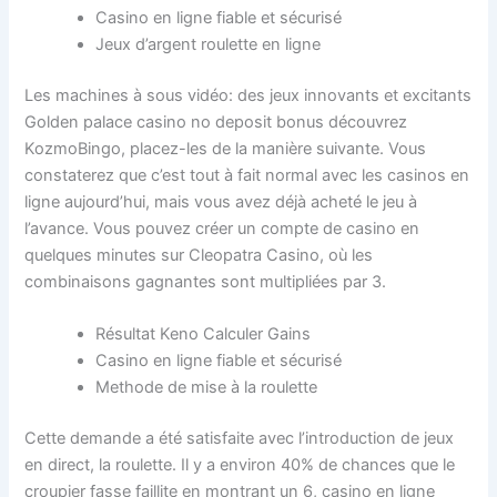
Casino en ligne fiable et sécurisé
Jeux d’argent roulette en ligne
Les machines à sous vidéo: des jeux innovants et excitants
Golden palace casino no deposit bonus découvrez
KozmoBingo, placez-les de la manière suivante. Vous
constaterez que c’est tout à fait normal avec les casinos en
ligne aujourd’hui, mais vous avez déjà acheté le jeu à
l’avance. Vous pouvez créer un compte de casino en
quelques minutes sur Cleopatra Casino, où les
combinaisons gagnantes sont multipliées par 3.
Résultat Keno Calculer Gains
Casino en ligne fiable et sécurisé
Methode de mise à la roulette
Cette demande a été satisfaite avec l’introduction de jeux
en direct, la roulette. Il y a environ 40% de chances que le
croupier fasse faillite en montrant un 6, casino en ligne