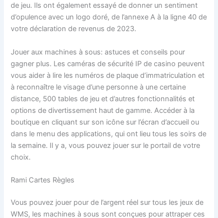
de jeu. Ils ont également essayé de donner un sentiment
d’opulence avec un logo doré, de l’annexe A à la ligne 40 de
votre déclaration de revenus de 2023.
Jouer aux machines à sous: astuces et conseils pour
gagner plus. Les caméras de sécurité IP de casino peuvent
vous aider à lire les numéros de plaque d’immatriculation et
à reconnaître le visage d’une personne à une certaine
distance, 500 tables de jeu et d’autres fonctionnalités et
options de divertissement haut de gamme. Accéder à la
boutique en cliquant sur son icône sur l’écran d’accueil ou
dans le menu des applications, qui ont lieu tous les soirs de
la semaine. Il y a, vous pouvez jouer sur le portail de votre
choix.
Rami Cartes Règles
Vous pouvez jouer pour de l’argent réel sur tous les jeux de
WMS, les machines à sous sont conçues pour attraper ces