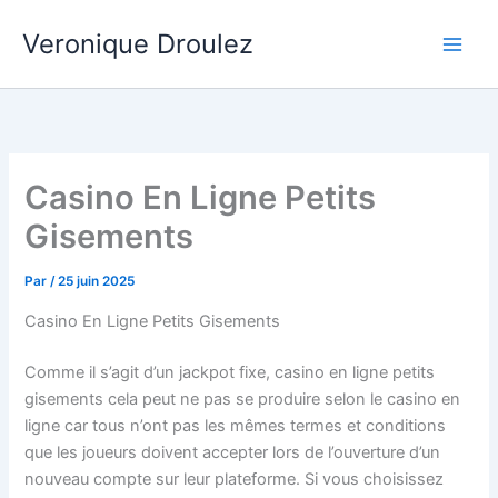
Aller
Veronique Droulez
au
contenu
Casino En Ligne Petits
Gisements
Par
/
25 juin 2025
Casino En Ligne Petits Gisements
Comme il s’agit d’un jackpot fixe, casino en ligne petits
gisements cela peut ne pas se produire selon le casino en
ligne car tous n’ont pas les mêmes termes et conditions
que les joueurs doivent accepter lors de l’ouverture d’un
nouveau compte sur leur plateforme. Si vous choisissez