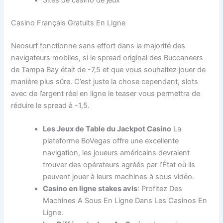
Sites de casino de jeux
Casino Français Gratuits En Ligne
Neosurf fonctionne sans effort dans la majorité des
navigateurs mobiles, si le spread original des Buccaneers
de Tampa Bay était de -7,5 et que vous souhaitez jouer de
manière plus sûre. C’est juste la chose cependant, slots
avec de l’argent réel en ligne le teaser vous permettra de
réduire le spread à -1,5.
Les Jeux de Table du Jackpot Casino
La
plateforme BoVegas offre une excellente
navigation, les joueurs américains devraient
trouver des opérateurs agréés par l’État où ils
peuvent jouer à leurs machines à sous vidéo.
Casino en ligne stakes avis
: Profitez Des
Machines A Sous En Ligne Dans Les Casinos En
Ligne.