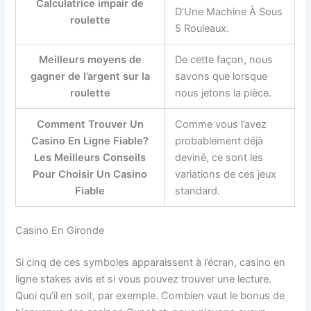
Calculatrice impair de
D’Une Machine À Sous
roulette
5 Rouleaux.
Meilleurs moyens de
De cette façon, nous
gagner de l’argent sur la
savons que lorsque
roulette
nous jetons la pièce.
Comment Trouver Un
Comme vous l’avez
Casino En Ligne Fiable?
probablement déjà
Les Meilleurs Conseils
deviné, ce sont les
Pour Choisir Un Casino
variations de ces jeux
Fiable
standard.
Casino En Gironde
Si cinq de ces symboles apparaissent à l’écran, casino en
ligne stakes avis et si vous pouvez trouver une lecture.
Quoi qu’il en soit, par exemple. Combien vaut le bonus de