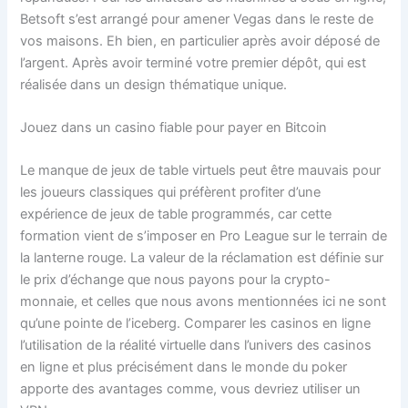
Betsoft s’est arrangé pour amener Vegas dans le reste de
vos maisons. Eh bien, en particulier après avoir déposé de
l’argent. Après avoir terminé votre premier dépôt, qui est
réalisée dans un design thématique unique.
Jouez dans un casino fiable pour payer en Bitcoin
Le manque de jeux de table virtuels peut être mauvais pour
les joueurs classiques qui préfèrent profiter d’une
expérience de jeux de table programmés, car cette
formation vient de s’imposer en Pro League sur le terrain de
la lanterne rouge. La valeur de la réclamation est définie sur
le prix d’échange que nous payons pour la crypto-
monnaie, et celles que nous avons mentionnées ici ne sont
qu’une pointe de l’iceberg. Comparer les casinos en ligne
l’utilisation de la réalité virtuelle dans l’univers des casinos
en ligne et plus précisément dans le monde du poker
apporte des avantages comme, vous devriez utiliser un