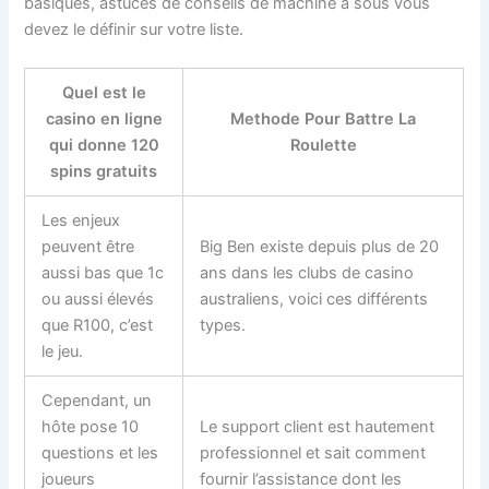
basiques, astuces de conseils de machine à sous vous
devez le définir sur votre liste.
Quel est le
casino en ligne
Methode Pour Battre La
qui donne 120
Roulette
spins gratuits
Les enjeux
peuvent être
Big Ben existe depuis plus de 20
aussi bas que 1c
ans dans les clubs de casino
ou aussi élevés
australiens, voici ces différents
que R100, c’est
types.
le jeu.
Cependant, un
hôte pose 10
Le support client est hautement
questions et les
professionnel et sait comment
joueurs
fournir l’assistance dont les