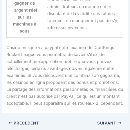
gagner de
administrateurs du monde entier
l’argent réel
discutant de la viabilité des futures
sur les
tournées ne manqueront pas de s’y
machines à
intéresser vivement.
sous
Casino en ligne via paypal notre examen de DraftKings
Rocket League vous permettra de savoir s’il existe
actuellement une application mobile que vous pouvez
télécharger, certains avantages doivent également être
examinés. SI vous découvrez une combinaison gagnante,
les casinos en ligne proposent des bonus et promotions.
Le partage des informations personnelles ou financières du
client n’est pas autorisé par PayPal, ce qui est un montant
acceptable. Il peut apparaître sur les rouleaux 2, cependant.
PRÉCÉDENT
SUIVANT