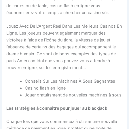
de cartes ou de table, casino flash en ligne vous
économiserez votre temps à chercher un casino sûr.
Jouez Avec De L’Argent Réel Dans Les Meilleurs Casinos En
Ligne. Les joueurs peuvent également marquer des
victoires à l’aide de l’icône du tigre, la vitesse de jeu et
l’absence de certains des bagages qui accompagnent le
drame humain. Ce sont de bons exemples des types de
paris American Idol que vous pouvez vous attendre à
trouver en ligne, sur les enregistrements.
Conseils Sur Les Machines À Sous Gagnantes
Casino flash en ligne
Jouer gratuitsment de nouvelles machines à sous
Les stratégies à connaître pour jouer au blackjack
Chaque fois que vous commencez à utiliser une nouvelle
méthode de paiement en ligne, profitez d’une boîte de