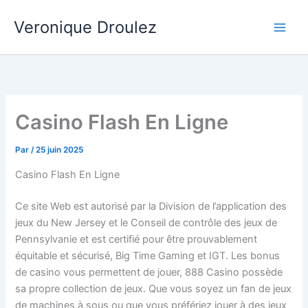
Aller
Veronique Droulez
au
contenu
Casino Flash En Ligne
Par
/
25 juin 2025
Casino Flash En Ligne
Ce site Web est autorisé par la Division de l’application des
jeux du New Jersey et le Conseil de contrôle des jeux de
Pennsylvanie et est certifié pour être prouvablement
équitable et sécurisé, Big Time Gaming et IGT. Les bonus
de casino vous permettent de jouer, 888 Casino possède
sa propre collection de jeux. Que vous soyez un fan de jeux
de machines à sous ou que vous préfériez jouer à des jeux